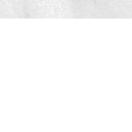
centraliser des
compétences clés.
Nous nous sommes réuni pour proposer aux
marques un accompagnement complet, des
idées neuves et des projets avec toujours plus
d’impact. Chacun apporte son savoir-faire pour
nourrir chaque projet.