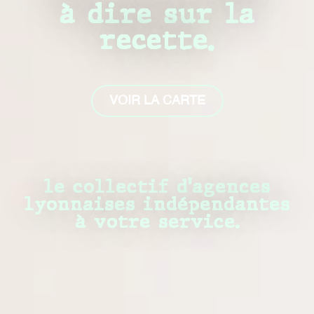
à dire sur la
recette.
VOIR LA CARTE
le collectif d’agences
lyonnaises indépendantes
à votre service.